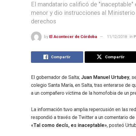
El mandatario calificó de "inaceptable" 
menor y dio instrucciones al Ministeri
derechos
by
El Acontecer de Córdoba
11/12/2018
in
P
Compartir
Compartir
El gobernador de Salta;
Juan Manuel Urtubey
, s
colegio Santa María, en Salta, tras enterarse de 
a un compañero víctima de la homofobia de un pr
La información tuvo amplia repercusión en las red
respondió a través de Twitter a un comentario de
«Tal como decís, es inaceptable»
, posteó Urtu