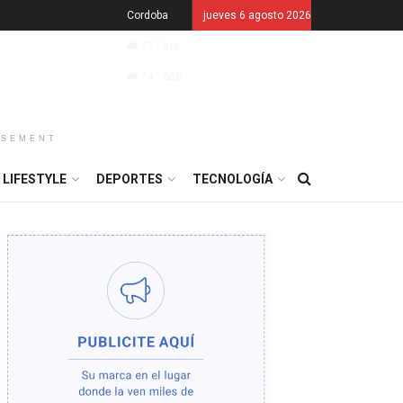
Cordoba
jueves 6 agosto 2026
22
°
Vie
24
°
Sáb
ISEMENT
LIFESTYLE
DEPORTES
TECNOLOGÍA