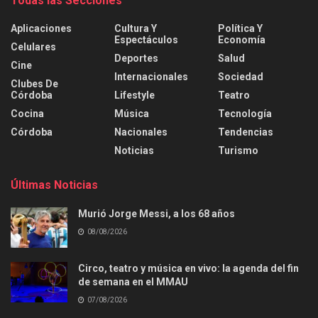
Todas las Secciones
Aplicaciones
Cultura Y
Política Y
Espectáculos
Economía
Celulares
Deportes
Salud
Cine
Internacionales
Sociedad
Clubes De
Córdoba
Lifestyle
Teatro
Cocina
Música
Tecnología
Córdoba
Nacionales
Tendencias
Noticias
Turismo
Últimas Noticias
Murió Jorge Messi, a los 68 años
08/08/2026
Circo, teatro y música en vivo: la agenda del fin
de semana en el MMAU
07/08/2026