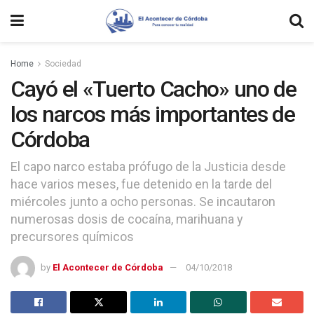
Home
Sociedad
Cayó el «Tuerto Cacho» uno de
los narcos más importantes de
Córdoba
El capo narco estaba prófugo de la Justicia desde
hace varios meses, fue detenido en la tarde del
miércoles junto a ocho personas. Se incautaron
numerosas dosis de cocaína, marihuana y
precursores químicos
by
El Acontecer de Córdoba
04/10/2018