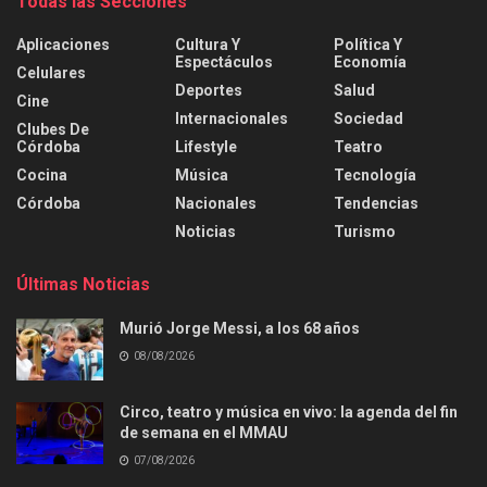
Todas las Secciones
Aplicaciones
Cultura Y
Política Y
Espectáculos
Economía
Celulares
Deportes
Salud
Cine
Internacionales
Sociedad
Clubes De
Córdoba
Lifestyle
Teatro
Cocina
Música
Tecnología
Córdoba
Nacionales
Tendencias
Noticias
Turismo
Últimas Noticias
Murió Jorge Messi, a los 68 años
08/08/2026
Circo, teatro y música en vivo: la agenda del fin
de semana en el MMAU
07/08/2026