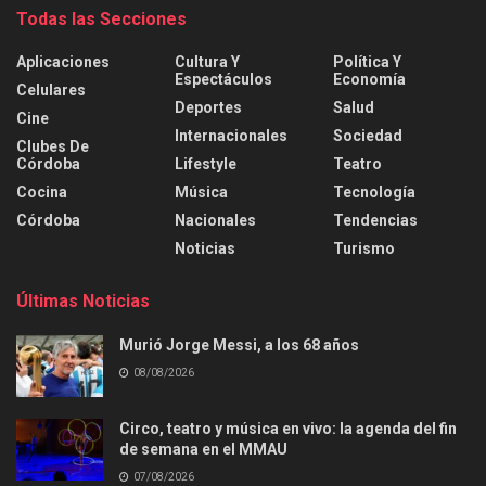
Todas las Secciones
Aplicaciones
Cultura Y
Política Y
Espectáculos
Economía
Celulares
Deportes
Salud
Cine
Internacionales
Sociedad
Clubes De
Córdoba
Lifestyle
Teatro
Cocina
Música
Tecnología
Córdoba
Nacionales
Tendencias
Noticias
Turismo
Últimas Noticias
Murió Jorge Messi, a los 68 años
08/08/2026
Circo, teatro y música en vivo: la agenda del fin
de semana en el MMAU
07/08/2026