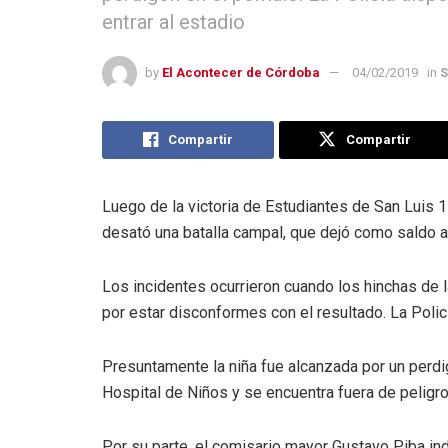
entrar al estadio
by
El Acontecer de Córdoba
04/02/2019
in
S
Compartir
Compartir
Luego de la victoria de Estudiantes de San Luis 1
desató una batalla campal, que dejó como saldo a
Los incidentes ocurrieron cuando los hinchas de l
por estar disconformes con el resultado. La Polic
Presuntamente la niña fue alcanzada por un perdig
Hospital de Niños y se encuentra fuera de peligro
Por su parte, el comisario mayor Gustavo Piba in