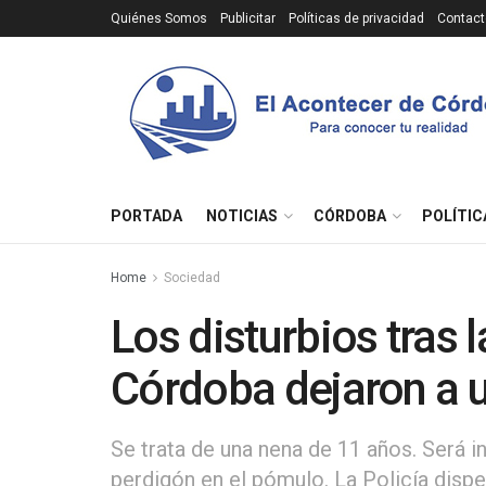
Quiénes Somos
Publicitar
Políticas de privacidad
Contact
PORTADA
NOTICIAS
CÓRDOBA
POLÍTIC
Home
Sociedad
Los disturbios tras 
Córdoba dejaron a 
Se trata de una nena de 11 años. Será i
perdigón en el pómulo. La Policía dispe