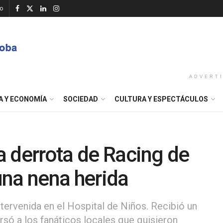
o
ADVERT
A Y ECONOMÍA
SOCIEDAD
CULTURA Y ESPECTÁCULOS
la derrota de Racing de
una nena herida
ntervenida en el Hospital de Niños. Recibió un
rsó a los fanáticos locales que quisieron