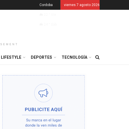
Cordoba
viernes 7 agosto 2026
22
°
Vie
24
°
Sáb
ISEMENT
LIFESTYLE
DEPORTES
TECNOLOGÍA