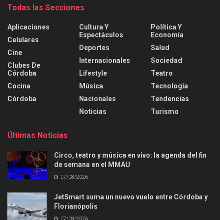
Todas las Secciones
Aplicaciones
Cultura Y
Política Y
Espectáculos
Economía
Celulares
Deportes
Salud
Cine
Internacionales
Sociedad
Clubes De
Córdoba
Lifestyle
Teatro
Cocina
Música
Tecnología
Córdoba
Nacionales
Tendencias
Noticias
Turismo
Últimas Noticias
Circo, teatro y música en vivo: la agenda del fin
de semana en el MMAU
07/08/2026
JetSmart suma un nuevo vuelo entre Córdoba y
Florianópolis
07/08/2026