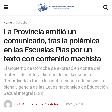
Home
Córdoba
La Provincia emitió un
comunicado, tras la polémica
en las Escuelas Pías por un
texto con contenido machista
El Gobierno de Córdoba se expresó en contra del
material de lectura distribuído por la escuela.
Recordando a todas las instituciones educativas la
plena vigencia de las Leyes nacionales de Educación
Sexual Integral (ESI)
by
El Acontecer de Córdoba
05/10/2018