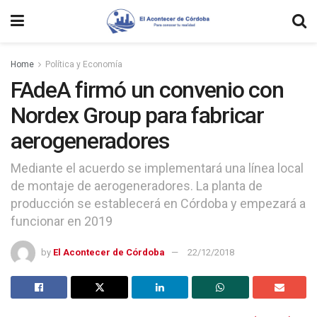
Home
Política y Economía
FAdeA firmó un convenio con
Nordex Group para fabricar
aerogeneradores
Mediante el acuerdo se implementará una línea local
de montaje de aerogeneradores. La planta de
producción se establecerá en Córdoba y empezará a
funcionar en 2019
by
El Acontecer de Córdoba
22/12/2018