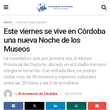
Home
Cultura y Espectáculos
Este viernes se vive en Córdoba
una nueva Noche de los
Museos
La novedad es que, por primera vez, el Museo
Provincial del Deporte, ubicado en el Estadio Kempes
integra el recorrido. Con entrada libre, se podrán
visitar más de 90 museos y espacios culturales
entre las 20 horas y las 2 de la mañana
by
El Acontecer de Córdoba
26/10/2018