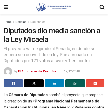
Home
Noticias
Nacionales
Diputados dio media sanción a
la Ley Micaela
El proyecto ya fue girado al Senado, en donde se
espera sea convertido en ley. Fue aprobado en
Diputados por 171 votos a favor y 1 en contra
by
El Acontecer de Córdoba
19/12/2018
La
Cámara de Diputados
aprobó el proyecto que propone
la creación de un
«Programa Nacional Permanente de
Capacitación Institucional en Género y Violencia contra