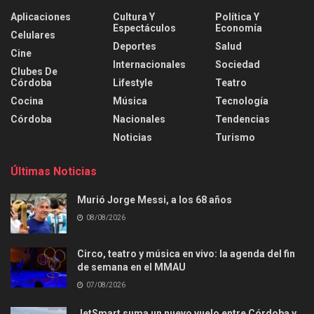
Aplicaciones
Cultura Y
Política Y
Espectáculos
Economía
Celulares
Deportes
Salud
Cine
Internacionales
Sociedad
Clubes De
Córdoba
Lifestyle
Teatro
Cocina
Música
Tecnología
Córdoba
Nacionales
Tendencias
Noticias
Turismo
Últimas Noticias
Murió Jorge Messi, a los 68 años
08/08/2026
Circo, teatro y música en vivo: la agenda del fin
de semana en el MMAU
07/08/2026
JetSmart suma un nuevo vuelo entre Córdoba y