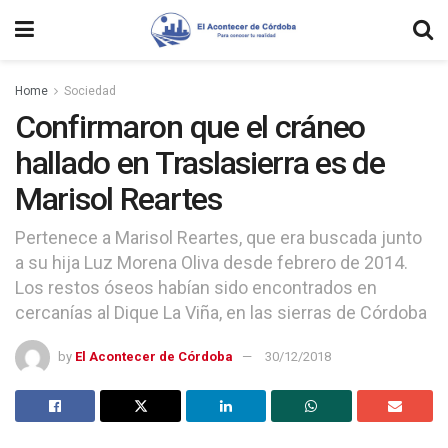
Home
Sociedad
Confirmaron que el cráneo
hallado en Traslasierra es de
Marisol Reartes
Pertenece a Marisol Reartes, que era buscada junto
a su hija Luz Morena Oliva desde febrero de 2014.
Los restos óseos habían sido encontrados en
cercanías al Dique La Viña, en las sierras de Córdoba
by
El Acontecer de Córdoba
30/12/2018