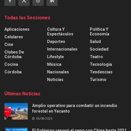
Todas las Secciones
Aplicaciones
Cultura Y
Política Y
Espectáculos
Economía
Celulares
Deportes
Salud
Cine
Internacionales
Sociedad
Clubes De
Córdoba
Lifestyle
Teatro
Cocina
Música
Tecnología
Córdoba
Nacionales
Tendencias
Noticias
Turismo
Últimas Noticias
Amplio operativo para combatir un incendio
forestal en Yacanto
06/08/2026
El Gobierno renovó el swap con China hasta 2031