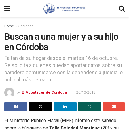
Home
Sociedad
Buscan a una mujer y a su hijo
en Córdoba
Faltan de su hogar desde el martes 16 de octubre.
Se solicita a quienes puedan aportar datos sobre su
paradero comunicarse con la dependencia judicial o
policial más cercana
by
El Acontecer de Córdoba
20/10/2018
El Ministerio Público Fiscal (MPF) informó este sábado
sobre la búsqueda de
Talía Soledad Manrique
(20) y su