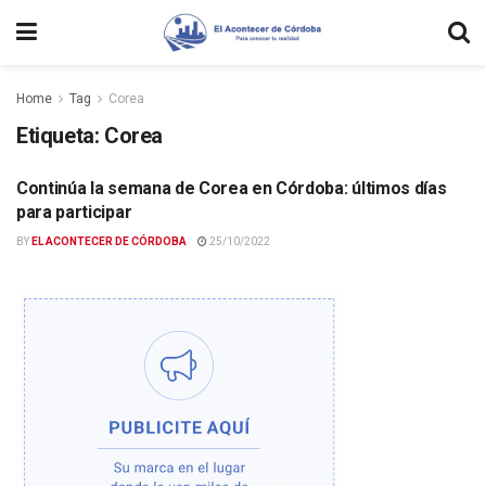
Home
Tag
Corea
Etiqueta:
Corea
Continúa la semana de Corea en Córdoba: últimos días
CULTURA Y ESPECTÁCULOS
para participar
BY
EL ACONTECER DE CÓRDOBA
25/10/2022