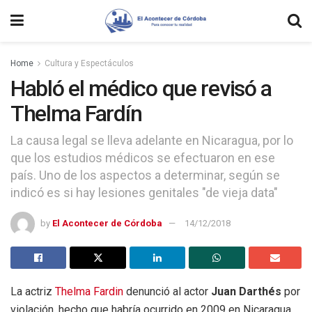
Home
Cultura y Espectáculos
Habló el médico que revisó a
Thelma Fardín
La causa legal se lleva adelante en Nicaragua, por lo
que los estudios médicos se efectuaron en ese
país. Uno de los aspectos a determinar, según se
indicó es si hay lesiones genitales "de vieja data"
by
El Acontecer de Córdoba
14/12/2018
La actriz
Thelma Fardin
denunció al actor
Juan Darthés
por
violación, hecho que habría ocurrido en 2009 en Nicaragua,