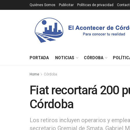
Quiénes Somos
Publicitar
Políticas de privacidad
Contact
PORTADA
NOTICIAS
CÓRDOBA
POLÍTIC
Home
Córdoba
Fiat recortará 200 p
Córdoba
Los retiros incluyen operarios y emple
secretario Gremial de Smata, Gabriel M