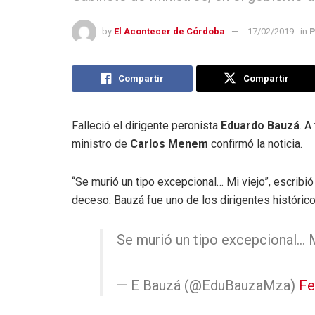
by
El Acontecer de Córdoba
17/02/2019
in
P
Compartir
Compartir
Falleció el dirigente peronista
Eduardo Bauzá
. A
ministro de
Carlos Menem
confirmó la noticia.
“Se murió un tipo excepcional… Mi viejo”, escribi
deceso. Bauzá fue uno de los dirigentes históric
Se murió un tipo excepcional… Mi
— E Bauzá (@EduBauzaMza)
Fe