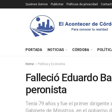
Quiénes Somos
Publicitar
Políticas de privacidad
Contact
PORTADA
NOTICIAS
CÓRDOBA
POLÍTIC
Home
Política y Economía
Falleció Eduardo Bau
peronista
Tenía 79 años y fue el primer dirigen
Gabinete de Ministros, en el gobierno