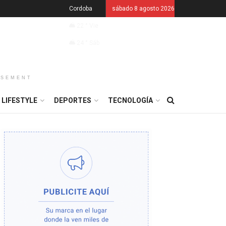
Cordoba
sábado 8 agosto 2026
22
°
Vie
24
°
Sáb
ISEMENT
LIFESTYLE
DEPORTES
TECNOLOGÍA