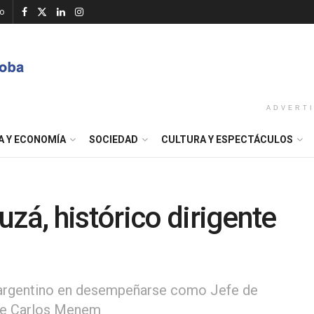
o
ADVERT
A Y ECONOMÍA
SOCIEDAD
CULTURA Y ESPECTÁCULOS
zá, histórico dirigente
te argentino en desempeñarse como Jefe de
 de Carlos Menem