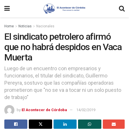
Home
Noticias
Nacionales
El sindicato petrolero afirmó
que no habrá despidos en Vaca
Muerta
Luego de un encuentro con empresarios y
funcionarios, el titular del sindicato, Guillermo
Pereyra, sostuvo que las compañías operadoras
prometieron que "no se va a tocar ni un solo puesto
de trabajo"
by
El Acontecer de Córdoba
14/02/2019