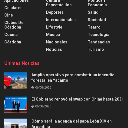
Aplicaciones
Cultura Y
Política Y
Espectáculos
Economía
Celulares
Deportes
Salud
Cine
Internacionales
Sociedad
Clubes De
Córdoba
Lifestyle
Teatro
Cocina
Música
Tecnología
Córdoba
Nacionales
Tendencias
Noticias
Turismo
Últimas Noticias
Amplio operativo para combatir un incendio
forestal en Yacanto
06/08/2026
El Gobierno renovó el swap con China hasta 2031
06/08/2026
Cómo será la agenda del papa León XIV en
Argentina