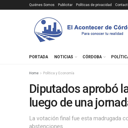
Quiénes Somos
Publicitar
Políticas de privacidad
Contact
PORTADA
NOTICIAS
CÓRDOBA
POLÍTIC
Home
Política y Economía
Diputados aprobó la
luego de una jornad
La votación final fue esta madrugada c
abstenciones