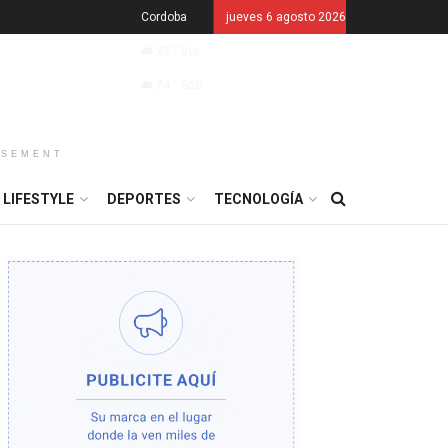
Cordoba
jueves 6 agosto 2026
22
°
Vie
24
°
Sáb
ISEMENT
LIFESTYLE
DEPORTES
TECNOLOGÍA