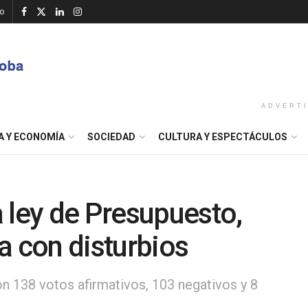
o
ADVERT
A Y ECONOMÍA
SOCIEDAD
CULTURA Y ESPECTÁCULOS
 ley de Presupuesto,
a con disturbios
on 138 votos afirmativos, 103 negativos y 8