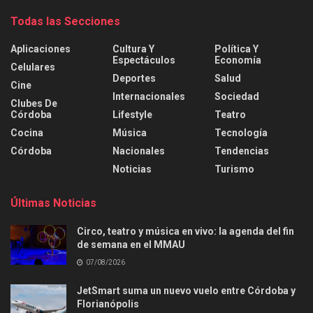
Todas las Secciones
Aplicaciones
Cultura Y
Política Y
Espectáculos
Economía
Celulares
Deportes
Salud
Cine
Internacionales
Sociedad
Clubes De
Córdoba
Lifestyle
Teatro
Cocina
Música
Tecnología
Córdoba
Nacionales
Tendencias
Noticias
Turismo
Últimas Noticias
Circo, teatro y música en vivo: la agenda del fin
de semana en el MMAU
07/08/2026
JetSmart suma un nuevo vuelo entre Córdoba y
Florianópolis