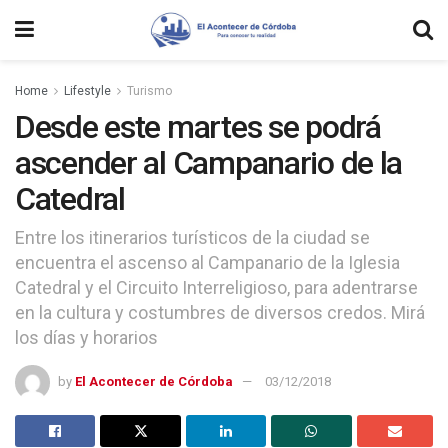
Home
Lifestyle
Turismo
Desde este martes se podrá
ascender al Campanario de la
Catedral
Entre los itinerarios turísticos de la ciudad se
encuentra el ascenso al Campanario de la Iglesia
Catedral y el Circuito Interreligioso, para adentrarse
en la cultura y costumbres de diversos credos. Mirá
los días y horarios
by
El Acontecer de Córdoba
03/12/2018