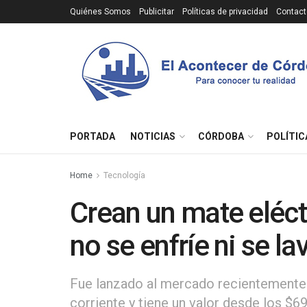
Quiénes Somos
Publicitar
Políticas de privacidad
Contact
PORTADA
NOTICIAS
CÓRDOBA
POLÍTIC
Home
Tecnología
Crean un mate eléct
no se enfríe ni se la
Fue lanzado al mercado recientemente.
corriente y tiene un valor desde los $6