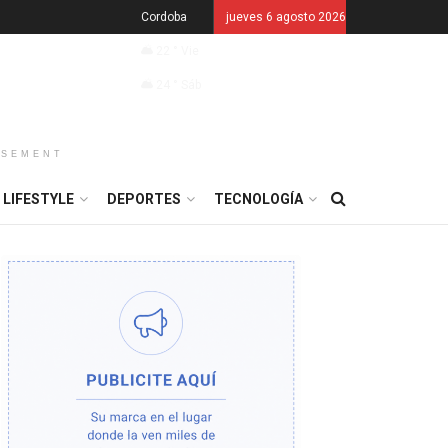
Cordoba
jueves 6 agosto 2026
22
°
Vie
24
°
Sáb
ISEMENT
LIFESTYLE
DEPORTES
TECNOLOGÍA