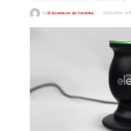
by
El Acontecer de Córdoba
25/01/2019
in
T