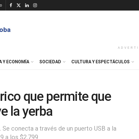
o
ADVERT
A Y ECONOMÍA
SOCIEDAD
CULTURA Y ESPECTÁCULOS
rico que permite que
ve la yerba
 Se conecta a través de un puerto USB a la
99 a los $2.799