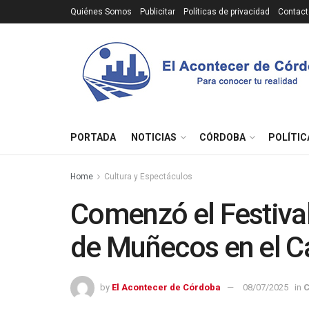
Quiénes Somos
Publicitar
Políticas de privacidad
Contact
PORTADA
NOTICIAS
CÓRDOBA
POLÍTIC
Home
Cultura y Espectáculos
Comenzó el Festival
de Muñecos en el C
by
El Acontecer de Córdoba
08/07/2025
in
C