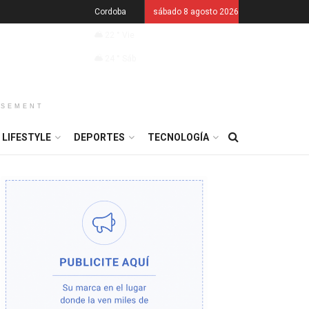
Cordoba
sábado 8 agosto 2026
22
°
Vie
24
°
Sáb
ISEMENT
LIFESTYLE
DEPORTES
TECNOLOGÍA