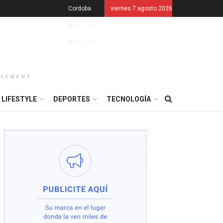
Cordoba
viernes 7 agosto 2026
22
°
Vie
24
°
Sáb
ISEMENT
LIFESTYLE
DEPORTES
TECNOLOGÍA