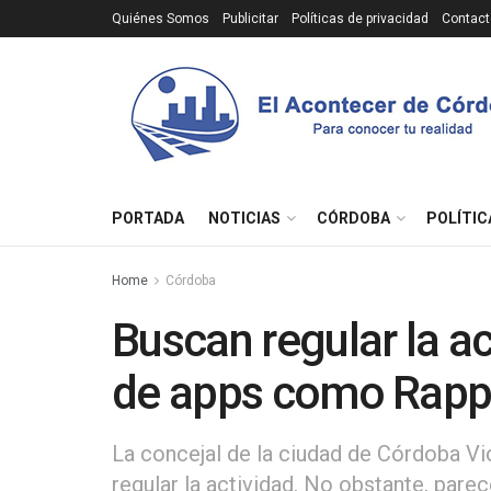
Quiénes Somos
Publicitar
Políticas de privacidad
Contact
PORTADA
NOTICIAS
CÓRDOBA
POLÍTIC
Home
Córdoba
Buscan regular la ac
de apps como Rapp
La concejal de la ciudad de Córdoba Vi
regular la actividad. No obstante, par