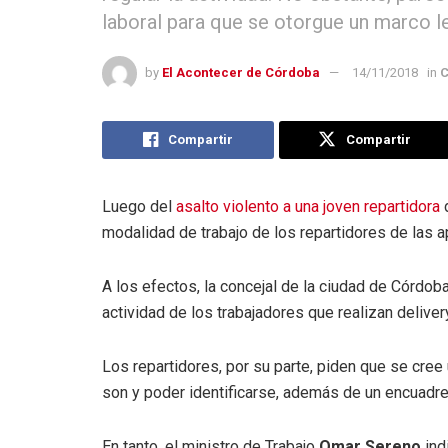
laboral para que se otorgue un marco l
by
El Acontecer de Córdoba
14/11/2018
in
C
Compartir
Compartir
Luego del
asalto violento a una joven repartidora
d
modalidad de trabajo de los repartidores de las 
A los efectos, la concejal de la ciudad de Córdob
actividad de los trabajadores que realizan deliver
Los repartidores, por su parte, piden que se cre
son y poder identificarse, además de un encuadre 
En tanto, el ministro de Trabajo
Omar Sereno
ind