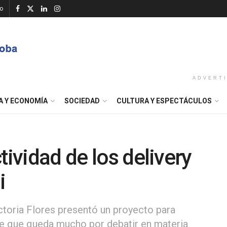
o
ADVERT
A Y ECONOMÍA
SOCIEDAD
CULTURA Y ESPECTÁCULOS
tividad de los delivery
i
ctoria Flores presentó un proyecto para
ece que queda mucho por debatir en materia