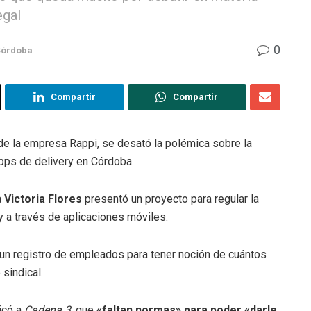
egal
0
órdoba
Compartir
Compartir
e la empresa Rappi, se desató la polémica sobre la
apps de delivery en Córdoba.
a
Victoria Flores
presentó un proyecto para regular la
y a través de aplicaciones móviles.
e un registro de empleados para tener noción de cuántos
sindical.
icó a
Cadena 3
, que
«faltan normas» para poder «darle