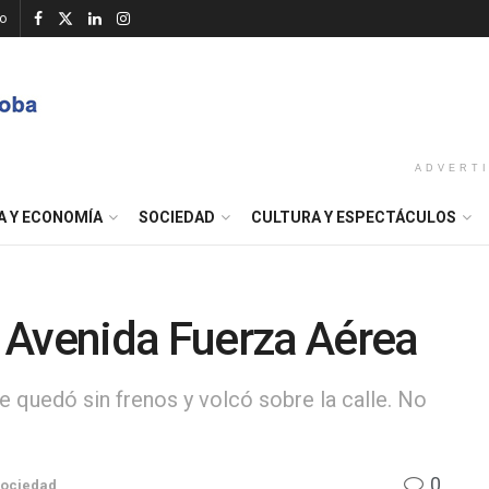
o
ADVERT
A Y ECONOMÍA
SOCIEDAD
CULTURA Y ESPECTÁCULOS
 Avenida Fuerza Aérea
e quedó sin frenos y volcó sobre la calle. No
0
ociedad