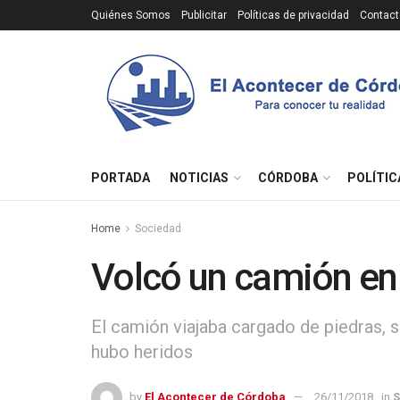
Quiénes Somos
Publicitar
Políticas de privacidad
Contact
PORTADA
NOTICIAS
CÓRDOBA
POLÍTIC
Home
Sociedad
Volcó un camión en
El camión viajaba cargado de piedras, s
hubo heridos
by
El Acontecer de Córdoba
26/11/2018
in
S