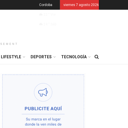
Cordoba
viernes 7 agosto 2026
22
°
Vie
24
°
Sáb
ISEMENT
LIFESTYLE
DEPORTES
TECNOLOGÍA