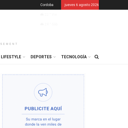
Cordoba
jueves 6 agosto 2026
22
°
Vie
24
°
Sáb
ISEMENT
LIFESTYLE
DEPORTES
TECNOLOGÍA