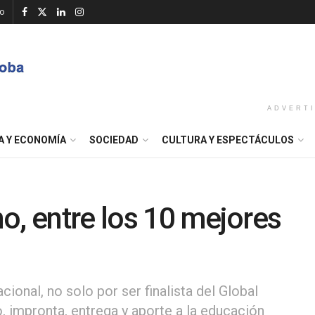
o
ADVERT
A Y ECONOMÍA
SOCIEDAD
CULTURA Y ESPECTÁCULOS
o, entre los 10 mejores
acional, no solo por ser finalista del Global
o, impronta, entrega y aporte a la educación