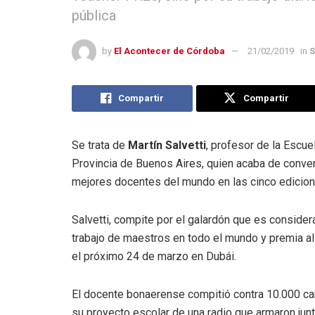
pública
by
El Acontecer de Córdoba
21/02/2019
in
S
Compartir
Compartir
Se trata de
Martín Salvetti
, profesor de la Escue
Provincia de Buenos Aires, quien acaba de convert
mejores docentes del mundo en las cinco edicion
Salvetti, compite por el galardón que es conside
trabajo de maestros en todo el mundo y premia al
el próximo 24 de marzo en Dubái.
El docente bonaerense compitió contra 10.000 can
su proyecto escolar de una radio que armaron junt