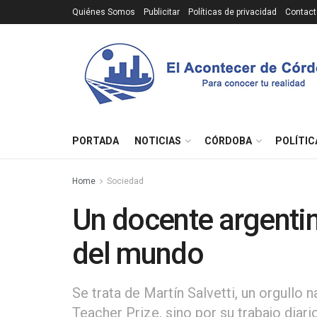
Quiénes Somos
Publicitar
Políticas de privacidad
Contact
PORTADA
NOTICIAS
CÓRDOBA
POLÍTIC
Home
Sociedad
Un docente argentin
del mundo
Se trata de Martín Salvetti, un orgullo n
Teacher Prize, sino por su trabajo diari