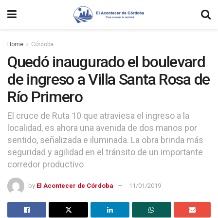
Home
Córdoba
Quedó inaugurado el boulevard
de ingreso a Villa Santa Rosa de
Río Primero
El cruce de Ruta 10 que atraviesa el ingreso a la
localidad, es ahora una avenida de dos manos por
sentido, señalizada e iluminada. La obra brinda más
seguridad y agilidad en el tránsito de un importante
corredor productivo
by
El Acontecer de Córdoba
11/01/2019