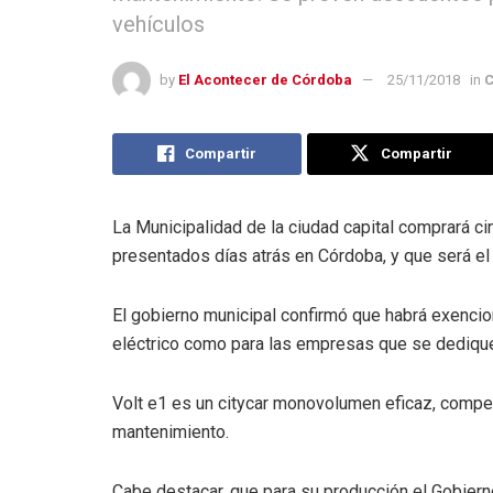
vehículos
by
El Acontecer de Córdoba
25/11/2018
in
C
Compartir
Compartir
La Municipalidad de la ciudad capital comprará ci
presentados días atrás en Córdoba, y que será el 
El gobierno municipal confirmó que habrá exencio
eléctrico como para las empresas que se dedique
Volt e1 es un citycar monovolumen eficaz, compe
mantenimiento.
Cabe destacar, que para su producción el Gobiern