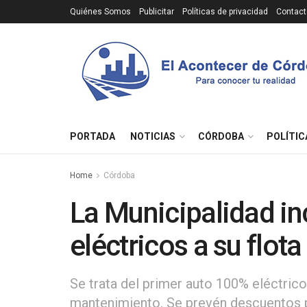
Quiénes Somos
Publicitar
Políticas de privacidad
Contact
PORTADA
NOTICIAS
CÓRDOBA
POLÍTIC
Home
Córdoba
La Municipalidad in
eléctricos a su flota
Se trata del primer auto 100% eléctrico
mantenimiento. Se prevén descuentos p