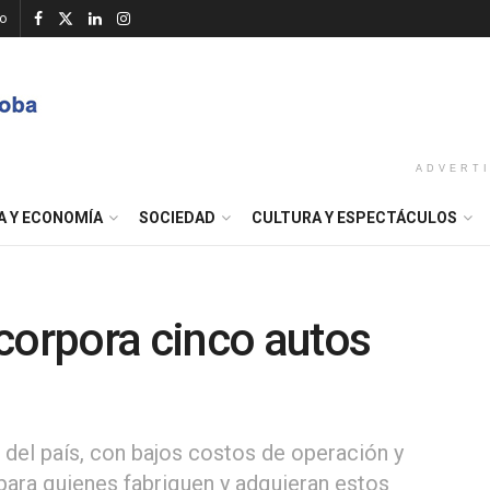
o
ADVERT
A Y ECONOMÍA
SOCIEDAD
CULTURA Y ESPECTÁCULOS
corpora cinco autos
 del país, con bajos costos de operación y
ara quienes fabriquen y adquieran estos