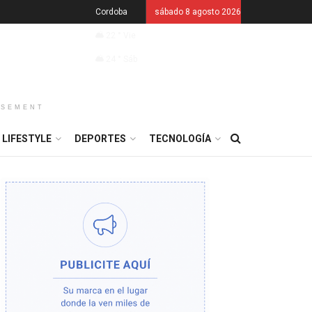
Cordoba
sábado 8 agosto 2026
22
°
Vie
24
°
Sáb
ISEMENT
LIFESTYLE
DEPORTES
TECNOLOGÍA