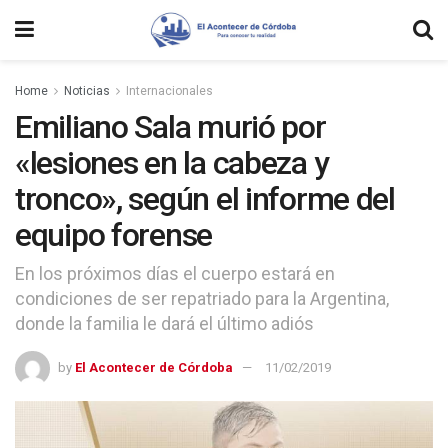
Home
Noticias
Internacionales
Emiliano Sala murió por
«lesiones en la cabeza y
tronco», según el informe del
equipo forense
En los próximos días el cuerpo estará en
condiciones de ser repatriado para la Argentina,
donde la familia le dará el último adiós
by
El Acontecer de Córdoba
11/02/2019