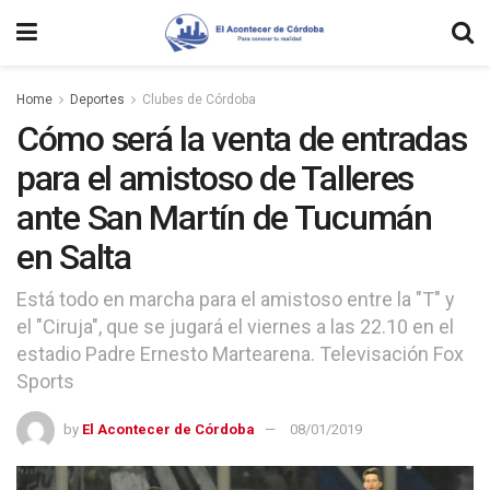
Home
Deportes
Clubes de Córdoba
Cómo será la venta de entradas
para el amistoso de Talleres
ante San Martín de Tucumán
en Salta
Está todo en marcha para el amistoso entre la "T" y
el "Ciruja", que se jugará el viernes a las 22.10 en el
estadio Padre Ernesto Martearena. Televisación Fox
Sports
by
El Acontecer de Córdoba
08/01/2019