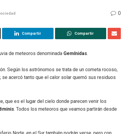
0
ociedad
Compartir
Compartir
lluvia de meteoros denominada
Gemínidas
.
tón. Según los astrónomos se trata de un cometa rocoso,
; se acercó tanto que el calor solar quemó sus residuos
, que es el lugar del cielo donde parecen venir los
éminis
. Todos los meteoros que veamos partirán desde
erio Norte, en el Sur también podrán verse, pero con