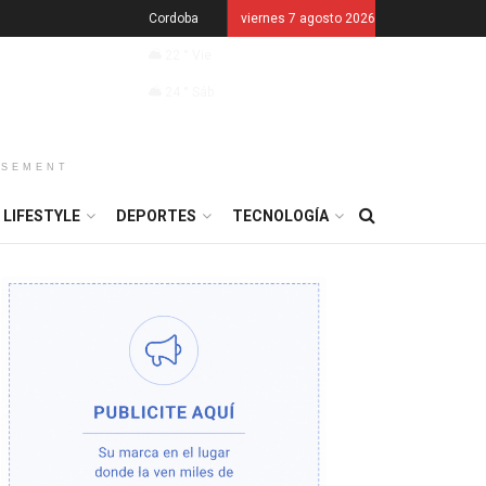
Cordoba
viernes 7 agosto 2026
22
°
Vie
24
°
Sáb
ISEMENT
LIFESTYLE
DEPORTES
TECNOLOGÍA