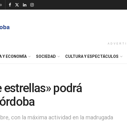
o
ADVERT
A Y ECONOMÍA
SOCIEDAD
CULTURA Y ESPECTÁCULOS
 estrellas» podrá
Córdoba
mbre, con la máxima actividad en la madrugada