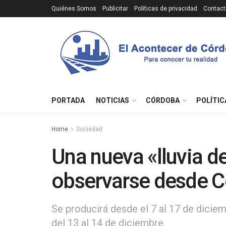
Quiénes Somos
Publicitar
Políticas de privacidad
Contact
PORTADA
NOTICIAS
CÓRDOBA
POLÍTIC
Home
Sociedad
Una nueva «lluvia de
observarse desde 
Se producirá desde el 7 al 17 de dicie
del 13 al 14 de diciembre