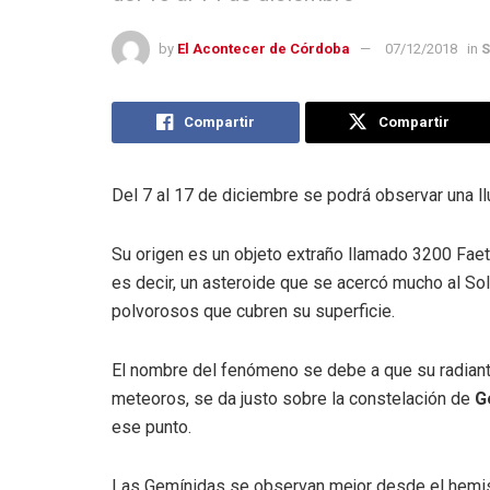
by
El Acontecer de Córdoba
07/12/2018
in
S
Compartir
Compartir
Del 7 al 17 de diciembre se podrá observar una 
Su origen es un objeto extraño llamado 3200 Fae
es decir, un asteroide que se acercó mucho al Sol
polvorosos que cubren su superficie.
El nombre del fenómeno se debe a que su radiante
meteoros, se da justo sobre la constelación de
G
ese punto.
Las Gemínidas se observan mejor desde el hemisf