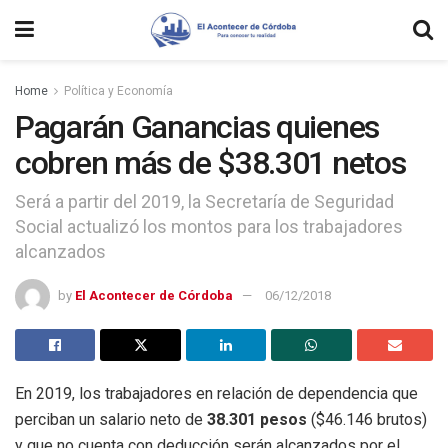
Home
Política y Economía
Pagarán Ganancias quienes
cobren más de $38.301 netos
Será a partir del 2019, la Secretaría de Seguridad
Social actualizó los montos para los trabajadores
alcanzados
by
El Acontecer de Córdoba
06/12/2018
En 2019, los trabajadores en relación de dependencia que
perciban un salario neto de
38.301 pesos
($46.146 brutos)
y que no cuenta con deducción serán alcanzados por el