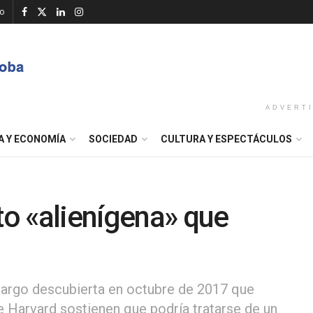
o
ADVERT
A Y ECONOMÍA
SOCIEDAD
CULTURA Y ESPECTÁCULOS
o «alienígena» que
largo descubierta en octubre de 2017 que
de Harvard sostienen que podría tratarse de un