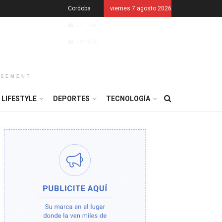
Cordoba
viernes 7 agosto 2026
22
°
Vie
24
°
Sáb
ISEMENT
LIFESTYLE
DEPORTES
TECNOLOGÍA