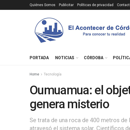
Quiénes Somos
Publicitar
Políticas de privacidad
Contact
PORTADA
NOTICIAS
CÓRDOBA
POLÍTIC
Home
Tecnología
Oumuamua: el objet
genera misterio
Se trata de una roca de 400 metros de 
atravesó el sistema solar. Científicos 