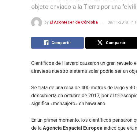
objeto enviado a la Tierra por una "civil
by
El Acontecer de Córdoba
09/11/2018
in
T
Compartir
Compartir
Científicos de Harvard causaron un gran revuelo 
atraviesa nuestro sistema solar podría ser un obj
Se trata de una roca de 400 metros de largo y 40
descubierta en octubre de 2017, por el telescopi
significa «mensajero» en hawaiano.
En un primer momento, los científicos pensaron qu
de la
Agencia Espacial Europea
indicó que era 