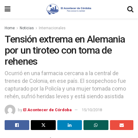
Home
Noticias
Internacionales
Tensión extrema en Alemania
por un tiroteo con toma de
rehenes
Ocurrió en una farmacia cercana a la central de
trenes de Colonia, en ese país. El sospechoso fue
capturado por la Policía y una mujer tomada como
rehén, sufrió heridas leves y está siendo asistida
by
El Acontecer de Córdoba
15/10/2018